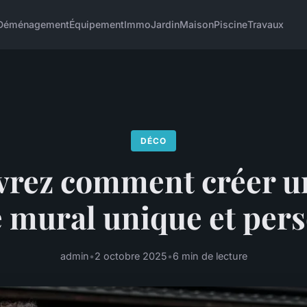
Déménagement
Équipement
Immo
Jardin
Maison
Piscine
Travaux
DÉCO
rez comment créer u
e mural unique et per
admin
•
2 octobre 2025
•
6 min de lecture