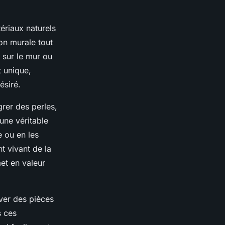
tériaux naturels
ion murale tout
 sur le mur ou
t unique,
ésiré.
grer des perles,
une véritable
e ou en les
t vivant de la
et en valeur
uver des pièces
s ces