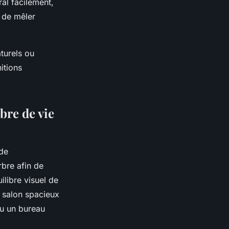
al facilement,
t de mêler
turels ou
itions
bre de vie
 de
arbre afin de
ilibre visuel de
n salon spacieux
ou un bureau