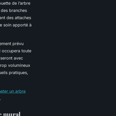
ouette de l’arbre
t des branches
sant des attaches
le soin apporté à
cement prévu
l occupera toute
iseront avec
e trop volumineux
eils pratiques,
eter un arbre
.
ie mural