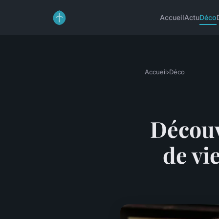
Accueil
Actu
Déco
Accueil
›
Déco
Découv
de vi