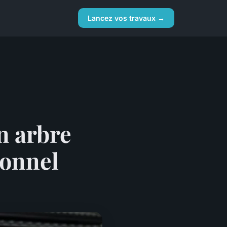
Lancez vos travaux →
n arbre
sonnel