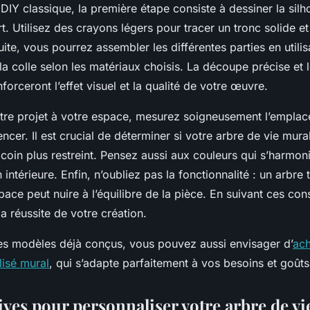
 DIY classique, la première étape consiste à dessiner la silh
t. Utilisez des crayons légers pour tracer un tronc solide e
uite, vous pourrez assembler les différentes parties en utili
la colle selon les matériaux choisis. La découpe précise et 
forceront l’effet visuel et la qualité de votre œuvre.
tre projet à votre espace, mesurez soigneusement l’empla
er. Il est crucial de déterminer si votre arbre de vie mura
coin plus restreint. Pensez aussi aux couleurs qui s’harmon
 intérieure. Enfin, n’oubliez pas la fonctionnalité : un arbr
pace peut nuire à l’équilibre de la pièce. En suivant ces cons
a réussite de votre création.
es modèles déjà conçus, vous pouvez aussi envisager d’
ach
lisé mural
, qui s’adapte parfaitement à vos besoins et goûts
ives pour personnaliser votre arbre de v