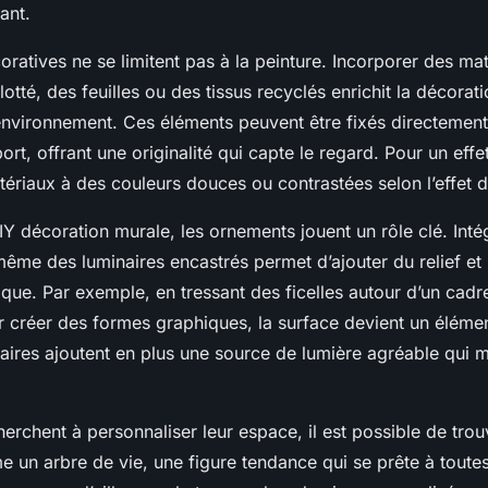
ant.
coratives ne se limitent pas à la peinture. Incorporer des ma
otté, des feuilles ou des tissus recyclés enrichit la décorat
’environnement. Ces éléments peuvent être fixés directement
ort, offrant une originalité qui capte le regard. Pour un effe
ériaux à des couleurs douces ou contrastées selon l’effet d
Y décoration murale, les ornements jouent un rôle clé. Inté
même des luminaires encastrés permet d’ajouter du relief et 
ique. Par exemple, en tressant des ficelles autour d’un cadr
 créer des formes graphiques, la surface devient un élémen
aires ajoutent en plus une source de lumière agréable qui m
erchent à personnaliser leur espace, il est possible de tro
e un arbre de vie, une figure tendance qui se prête à toute