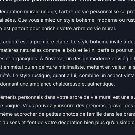
écoration murale unique, l’arbre de vie personnalisé se prêt
alisées. Que vous aimiez un style bohème, moderne ou rust
co est partout pour enrichir votre arbre de vie mural.
e adapté est la première étape. Le style bohème invite à de
atières naturelles comme le bois et le lin, parfaits pour un
s et organiques. À l’inverse, un design moderne privilégie 
 en métal ou en peinture minimaliste, mettant en valeur la s
riété. Le style rustique, quant à lui, combine un aspect vin
, donnant une ambiance chaleureuse et authentique.
éléments personnels dans votre arbre de vie mural est une a
dre unique. Vous pouvez y inscrire des prénoms, graver des
même accrocher de petites photos de famille dans les bran
 du sens et font de votre décoration bien plus qu’un simpl