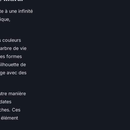
e à une infinité
ique,
s couleurs
 arbre de vie
les formes
ilhouette de
tage avec des
utre manière
 dates
ches. Ces
e élément