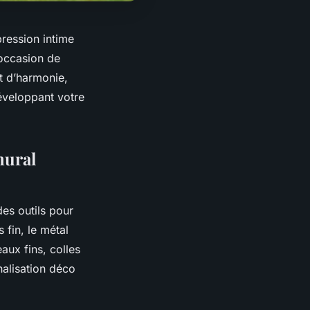
ression intime
’occasion de
t d’harmonie,
développant votre
mural
es outils pour
 fin, le métal
aux fins, colles
nalisation déco